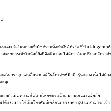
 2
ที่ผมเคยเล่นในหลายเว็บไซต์รวมทั้งทำเงินได้จริง ซึ่งใน kingdom
าอัตราการเข้าโบนัสก็ยังดีดังเดิม และไม่คิดว่าโดนปรับลดอัตราจ่
ไม่กระตุก เล่นลื่นหากแม้ในโทรศัพท์มือถือรุ่นกลาง เน็ตไม่ต้อง
่สะดุด
ะต้องเอ๋ยถึงเป็น ความลื่นไถลไหลของหน้าเกม ผมเล่นผ่านมือถือ
มิได้แรงมาก ใช้เน็ตโทรศัพท์เคลื่อนที่ธรรมดา 4G แต่สามารถเข้า