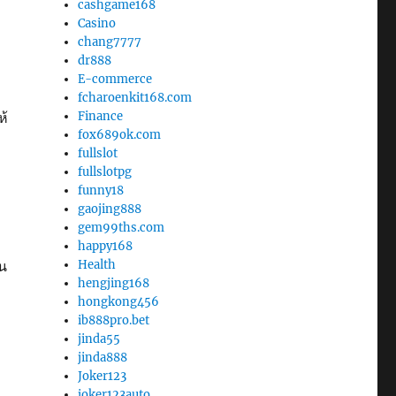
cashgame168
Casino
chang7777
dr888
E-commerce
fcharoenkit168.com
ห้
Finance
fox689ok.com
fullslot
fullslotpg
funny18
gaojing888
gem99ths.com
happy168
่น
Health
hengjing168
hongkong456
ib888pro.bet
jinda55
jinda888
Joker123
joker123auto