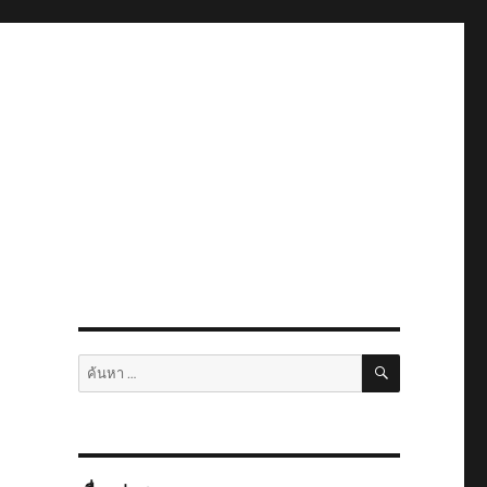
ค้นหา
ค้นหา: