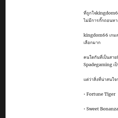
ที่ถูกใจkingdom66
ไม่มีการกั๊กถอนหา
kingdom66 เกมสล็
เลือกมาก
คนใดกันที่เป็นสาย
Spadegaming เป็นค
แต่ว่าสิ่งที่น่าสนใ
• Fortune Tiger
• Sweet Bonanz