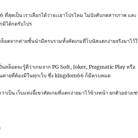
 ที่สุดเป็น เราเลือกได้ว่าจะเอาโปรไหม ไม่บังคับกดสารภาพ และ
กมิได้กดรับโปร
อตจากค่ายชั้นนำมีครบรวมทั้งคัดเกมที่โบนัสแตกง่ายจริงมาไว้ใ
ปั่นสล็อตจะรู้ดีว่าเกมจาก PG Soft, Joker, Pragmatic Play หรือ
่ายที่ต้องมีในทุกเว็บ ซึ่ง kingdom66 ก็มีครบหมด
จกว่าเป็น เว็บแห่งนี้เขาคัดเกมที่แตกง่ายมาไว้ข้างหน้า ยกตัวอย่างเช
a