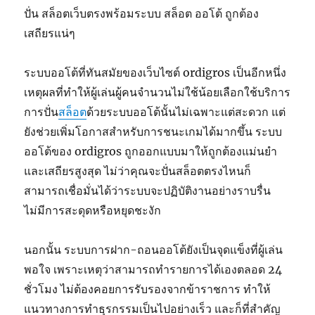
ปั่น สล็อตเว็บตรงพร้อมระบบ สล็อต ออโต้ ถูกต้อง
เสถียรแน่ๆ
ระบบออโต้ที่ทันสมัยของเว็บไซต์ ordigros เป็นอีกหนึ่ง
เหตุผลที่ทำให้ผู้เล่นผู้คนจำนวนไม่ใช้น้อยเลือกใช้บริการ
การปั่น
สล็อต
ด้วยระบบออโต้นั้นไม่เฉพาะแต่สะดวก แต่
ยังช่วยเพิ่มโอกาสสำหรับการชนะเกมได้มากขึ้น ระบบ
ออโต้ของ ordigros ถูกออกแบบมาให้ถูกต้องแม่นยำ
และเสถียรสูงสุด ไม่ว่าคุณจะปั่นสล็อตตรงไหนก็
สามารถเชื่อมั่นได้ว่าระบบจะปฏิบัติงานอย่างราบรื่น
ไม่มีการสะดุดหรือหยุดชะงัก
นอกนั้น ระบบการฝาก-ถอนออโต้ยังเป็นจุดแข็งที่ผู้เล่น
พอใจ เพราะเหตุว่าสามารถทำรายการได้เองตลอด 24
ชั่วโมง ไม่ต้องคอยการรับรองจากข้าราชการ ทำให้
แนวทางการทำธุรกรรมเป็นไปอย่างเร็ว และก็ที่สำคัญ