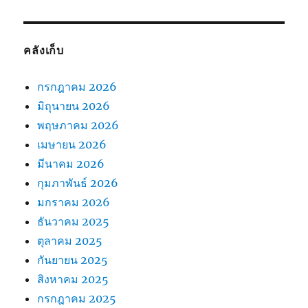
คลังเก็บ
กรกฎาคม 2026
มิถุนายน 2026
พฤษภาคม 2026
เมษายน 2026
มีนาคม 2026
กุมภาพันธ์ 2026
มกราคม 2026
ธันวาคม 2025
ตุลาคม 2025
กันยายน 2025
สิงหาคม 2025
กรกฎาคม 2025