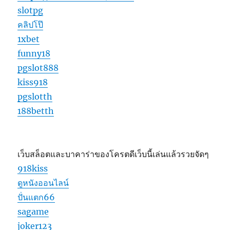
slotpg
คลิปโป๊
1xbet
funny18
pgslot888
kiss918
pgslotth
188betth
เว็บสล็อตและบาคาร่าของโครตดีเว็บนี้เล่นแล้วรวยจัดๆ
918kiss
ดูหนังออนไลน์
ปั่นแตก66
sagame
joker123