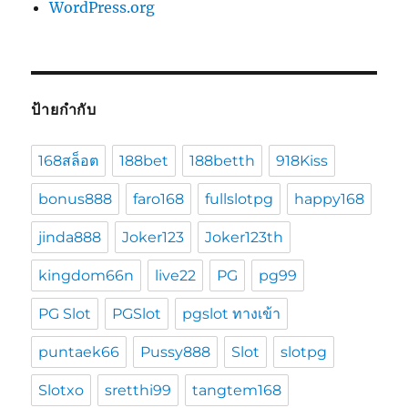
WordPress.org
ป้ายกำกับ
168สล็อต
188bet
188betth
918Kiss
bonus888
faro168
fullslotpg
happy168
jinda888
Joker123
Joker123th
kingdom66n
live22
PG
pg99
PG Slot
PGSlot
pgslot ทางเข้า
puntaek66
Pussy888
Slot
slotpg
Slotxo
sretthi99
tangtem168