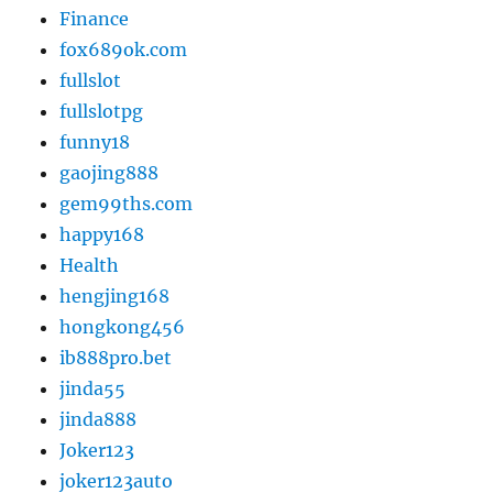
Finance
fox689ok.com
fullslot
fullslotpg
funny18
gaojing888
gem99ths.com
happy168
Health
hengjing168
hongkong456
ib888pro.bet
jinda55
jinda888
Joker123
joker123auto