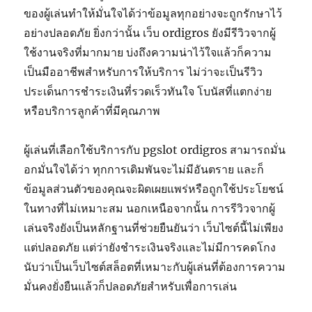
ของผู้เล่นทำให้มั่นใจได้ว่าข้อมูลทุกอย่างจะถูกรักษาไว้
อย่างปลอดภัย ยิ่งกว่านั้น เว็บ ordigros ยังมีรีวิวจากผู้
ใช้งานจริงที่มากมาย บ่งถึงความน่าไว้ใจแล้วก็ความ
เป็นมืออาชีพสำหรับการให้บริการ ไม่ว่าจะเป็นรีวิว
ประเด็นการชำระเงินที่รวดเร็วทันใจ โบนัสที่แตกง่าย
หรือบริการลูกค้าที่มีคุณภาพ
ผู้เล่นที่เลือกใช้บริการกับ pgslot ordigros สามารถมั่น
อกมั่นใจได้ว่า ทุกการเดิมพันจะไม่มีอันตราย และก็
ข้อมูลส่วนตัวของคุณจะผิดเผยแพร่หรือถูกใช้ประโยชน์
ในทางที่ไม่เหมาะสม นอกเหนือจากนั้น การรีวิวจากผู้
เล่นจริงยังเป็นหลักฐานที่ช่วยยืนยันว่า เว็บไซต์นี้ไม่เพียง
แต่ปลอดภัย แต่ว่ายังชำระเงินจริงและไม่มีการคดโกง
นับว่าเป็นเว็บไซต์สล็อตที่เหมาะกับผู้เล่นที่ต้องการความ
มั่นคงยั่งยืนแล้วก็ปลอดภัยสำหรับเพื่อการเล่น