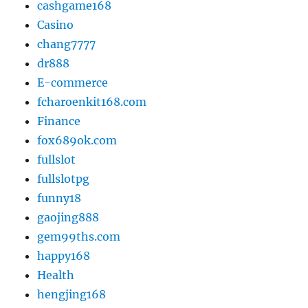
cashgame168
Casino
chang7777
dr888
E-commerce
fcharoenkit168.com
Finance
fox689ok.com
fullslot
fullslotpg
funny18
gaojing888
gem99ths.com
happy168
Health
hengjing168