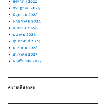
สิงหาคม 2024
กรกฎาคม 2024
มิถุนายน 2024
พฤษภาคม 2024
เมษายน 2024
มีนาคม 2024
กุมภาพันธ์ 2024
มกราคม 2024
ธันวาคม 2023
พฤศจิกายน 2023
ความเห็นล่าสุด