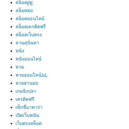
สล็อตpg
สล็อตxo
สล็อตออนไลน์
สล็อตเครดิตฟรี
สล็อตเว็บตรง
สวนสุนันทา
หนัง
หนังออนไลน์
หวย
หวยออนไลน์24
หวยฮานอย
เกมยิงปลา
เครดิตฟรี
เซ็กซี่บาคาร่า
เปิดเว็บพนัน
เว็บตรงสล็อต