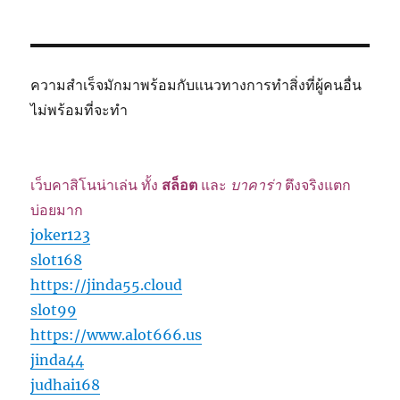
ความสำเร็จมักมาพร้อมกับแนวทางการทำสิ่งที่ผู้คนอื่น
ไม่พร้อมที่จะทำ
เว็บคาสิโนน่าเล่น ทั้ง
สล็อต
และ
บาคาร่า
ตึงจริงแตก
บ่อยมาก
joker123
slot168
https://jinda55.cloud
slot99
https://www.alot666.us
jinda44
judhai168