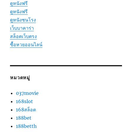
ดูหนังฟรี
ดูหนังฟรี
ดูหนังชนโรง
เว็บบาคาร่า
สล็อตเว็บตรง
ซื้อหวยออนไลน์
หมวดหมู่
037movie
168slot
168สล็อต
188bet
188betth