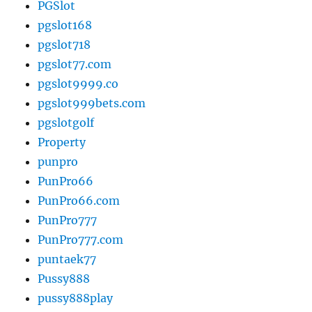
PGSlot
pgslot168
pgslot718
pgslot77.com
pgslot9999.co
pgslot999bets.com
pgslotgolf
Property
punpro
PunPro66
PunPro66.com
PunPro777
PunPro777.com
puntaek77
Pussy888
pussy888play