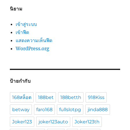
นิยาม
เข้าสู่ระบบ
เข้าฟีด
แสดงความเห็นฟีด
WordPress.org
ป้ายกำกับ
168สล็อต
188bet
188betth
918Kiss
betway
faro168
fullslotpg
jinda888
Joker123
joker123auto
Joker123th