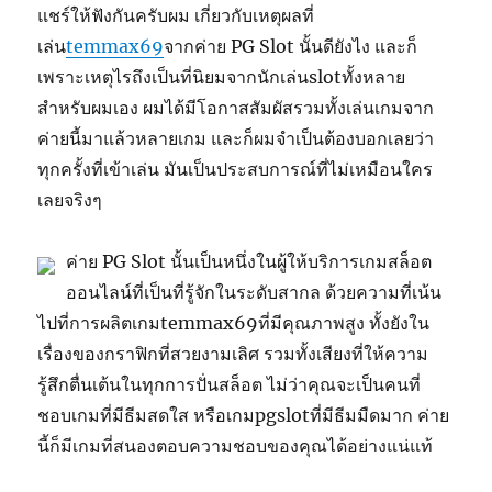
แชร์ให้ฟังกันครับผม เกี่ยวกับเหตุผลที่
เล่น
temmax69
จากค่าย PG Slot นั้นดียังไง และก็
เพราะเหตุไรถึงเป็นที่นิยมจากนักเล่นslotทั้งหลาย
สำหรับผมเอง ผมได้มีโอกาสสัมผัสรวมทั้งเล่นเกมจาก
ค่ายนี้มาแล้วหลายเกม และก็ผมจำเป็นต้องบอกเลยว่า
ทุกครั้งที่เข้าเล่น มันเป็นประสบการณ์ที่ไม่เหมือนใคร
เลยจริงๆ
ค่าย PG Slot นั้นเป็นหนึ่งในผู้ให้บริการเกมสล็อต
ออนไลน์ที่เป็นที่รู้จักในระดับสากล ด้วยความที่เน้น
ไปที่การผลิตเกมtemmax69ที่มีคุณภาพสูง ทั้งยังใน
เรื่องของกราฟิกที่สวยงามเลิศ รวมทั้งเสียงที่ให้ความ
รู้สึกตื่นเต้นในทุกการปั่นสล็อต ไม่ว่าคุณจะเป็นคนที่
ชอบเกมที่มีธีมสดใส หรือเกมpgslotที่มีธีมมืดมาก ค่าย
นี้ก็มีเกมที่สนองตอบความชอบของคุณได้อย่างแน่แท้