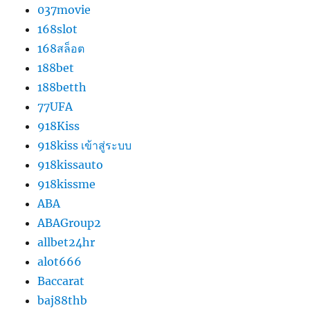
037movie
168slot
168สล็อต
188bet
188betth
77UFA
918Kiss
918kiss เข้าสู่ระบบ
918kissauto
918kissme
ABA
ABAGroup2
allbet24hr
alot666
Baccarat
baj88thb