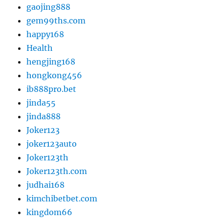
gaojing888
gem99ths.com
happy168
Health
hengjing168
hongkong456
ib888pro.bet
jinda55
jinda888
Joker123
joker123auto
Joker123th
Joker123th.com
judhai168
kimchibetbet.com
kingdom66