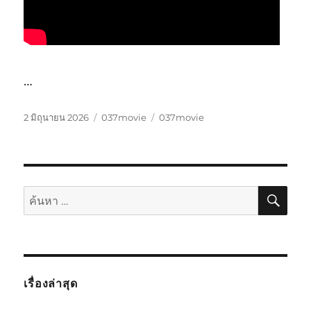
…
เขียน
หมวด
ป้าย
2 มิถุนายน 2026
037movie
037movie
เมื่อ
หมู่
กำกับ
ค้นห
ค้นหา:
เรื่องล่าสุด