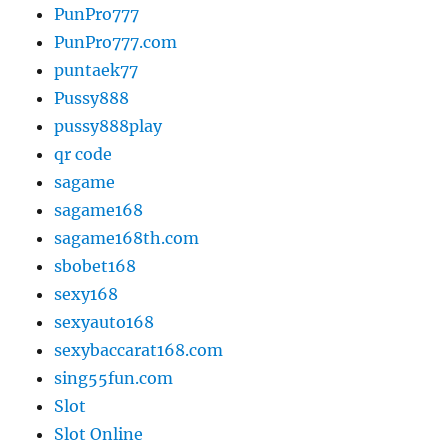
PunPro777
PunPro777.com
puntaek77
Pussy888
pussy888play
qr code
sagame
sagame168
sagame168th.com
sbobet168
sexy168
sexyauto168
sexybaccarat168.com
sing55fun.com
Slot
Slot Online