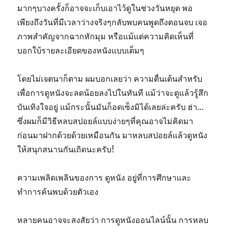
มากๆบางครั้งก็อาจจะเก็บเอาไว้ดูในช่วงวันหยุด พอ
เพียงถึงวันที่มีเวลาว่างจริงๆกลับพบคนพูดถึงตอนจบ เจอ
ภาพสำคัญจากฉากหักมุม หรือแม้แต่ความคิดเห็นที่
บอกใบ้รายละเอียดของหนังแบบเต็มๆ
โดยไม่เจตนาก็ตาม ผมบอกเลยว่า ความตื่นเต้นสำหรับ
เพื่อการดูหนังจะลดน้อยลงไปในทันที แม้ว่าจะดูแล้วรู้สึก
บันเทิงใจอยู่ แม้กระนั้นมันก็อดเซ็งมิได้เลยล่ะครับ ฮ่า…
ซึ่งผมก็มีวิธีหลบสปอยล์แบบง่ายๆที่คุณอาจไม่คิดมา
ก่อนมาฝากด้วยด้วยเหมือนกัน มาหลบสปอยล์แล้วดูหนัง
ให้สนุกสนานกันเถิดนะครับ!
ความเพลิดเพลินของการ ดูหนัง อยู่ที่การศึกษาและ
ทำการค้นพบด้วยตัวเอง
หลายคนอาจจะสงสัยว่า การดูหนังออนไลน์นั้น การหลบ