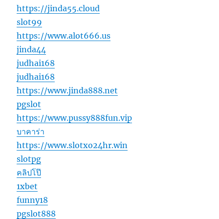
https://jinda55.cloud
slot99
https://www.alot666.us
jinda44
judhai168
judhai168
https://www.jinda888.net
pgslot
https://www.pussy888fun.vip
บาคาร่า
https://www.slotxo24hr.win
slotpg
คลิปโป๊
1xbet
funny18
pgslot888