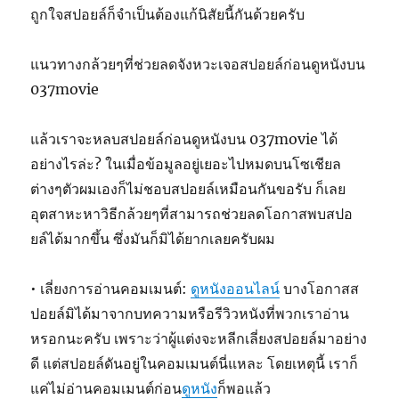
ถูกใจสปอยล์ก็จำเป็นต้องแก้นิสัยนี้กันด้วยครับ
แนวทางกล้วยๆที่ช่วยลดจังหวะเจอสปอยล์ก่อนดูหนังบน
037movie
แล้วเราจะหลบสปอยล์ก่อนดูหนังบน 037movie ได้
อย่างไรล่ะ? ในเมื่อข้อมูลอยู่เยอะไปหมดบนโซเชียล
ต่างๆตัวผมเองก็ไม่ชอบสปอยล์เหมือนกันขอรับ ก็เลย
อุตสาหะหาวิธีกล้วยๆที่สามารถช่วยลดโอกาสพบสปอ
ยล์ได้มากขึ้น ซึ่งมันก็มิได้ยากเลยครับผม
• เลี่ยงการอ่านคอมเมนต์:
ดูหนังออนไลน์
บางโอกาสส
ปอยล์มิได้มาจากบทความหรือรีวิวหนังที่พวกเราอ่าน
หรอกนะครับ เพราะว่าผู้แต่งจะหลีกเลี่ยงสปอยล์มาอย่าง
ดี แต่สปอยล์ดันอยู่ในคอมเมนต์นี่แหละ โดยเหตุนี้ เราก็
แค่ไม่อ่านคอมเมนต์ก่อน
ดูหนัง
ก็พอแล้ว