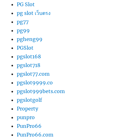
PG Slot
pg slot เว็บตรง
pg77
pg99
pgheng99
PGSlot
pgslot168
pgslot718
pgslot77.com
pgslot9999.co
pgslot999bets.com
pgslotgolf
Property
punpro
PunPro66
PunPro66.com